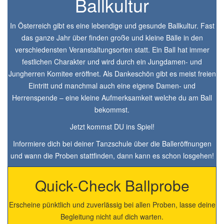
Ballkultur
In Österreich gibt es eine lebendige und gesunde Ballkultur. Fast
das ganze Jahr über finden große und kleine Bälle in den
verschiedensten Veranstaltungsorten statt. Ein Ball hat immer
festlichen Charakter und wird durch ein Jungdamen- und
Jungherren Komitee eröffnet. Als Dankeschön gibt es meist freien
Eintritt und manchmal auch eine eigene Damen- und
Herrenspende – eine kleine Aufmerksamkeit welche du am Ball
bekommst.
Jetzt kommst DU ins Spiel!
Informiere dich bei deiner Tanzschule über die Balleröffnungen
und wann die Proben stattfinden, dann kann es schon losgehen!
Quick-Check Ballprobe
Erscheine pünktlich und zuverlässig bei allen Proben, lasse deine
Begleitung nicht auf dich warten.