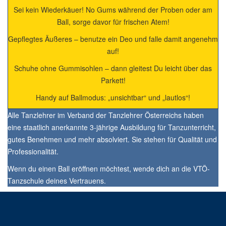
Sei kein Wiederkäuer! No Gums während der Proben oder am
Ball, sorge davor für frischen Atem!
Gepflegtes Äußeres – benutze ein Deo und falle damit angenehm
auf!
Schuhe ohne Gummisohlen – dann gleitest Du leicht über das
Parkett!
Handy auf Ballmodus: „unsichtbar“ und „lautlos“!
Alle Tanzlehrer im Verband der Tanzlehrer Österreichs haben
eine staatlich anerkannte 3-jährige Ausbildung für Tanzunterricht,
gutes Benehmen und mehr absolviert. Sie stehen für Qualität und
Professionalität.
Wenn du einen Ball eröffnen möchtest, wende dich an die VTÖ-
Tanzschule deines Vertrauens.